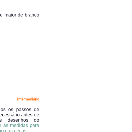
de maior de branco
Intermediário
os os passos de
necessário antes de
 os desenhos do
ar as medidas para
ão das peças
.