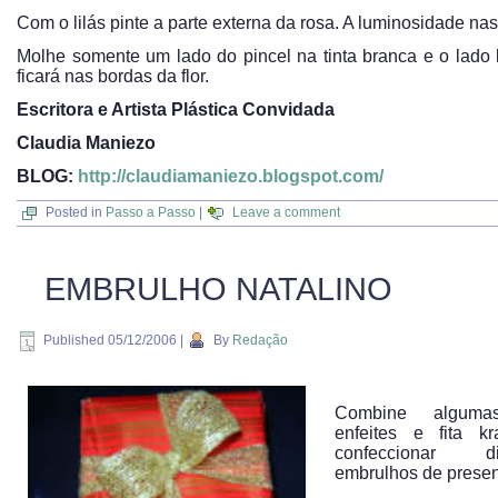
Com o lilás pinte a parte externa da rosa. A luminosidade na
Molhe somente um lado do pincel na tinta branca e o lado l
ficará nas bordas da flor.
Escritora e Artista Plástica Convidada
Claudia Maniezo
BLOG:
http://claudiamaniezo.blogspot.com/
Posted in
Passo a Passo
|
Leave a comment
EMBRULHO NATALINO
Published
05/12/2006
|
By
Redação
Combine algumas
enfeites e fita kr
confeccionar dif
embrulhos de presen