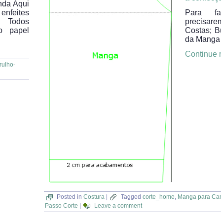
nda Aqui
 enfeites
Para f
. Todos
precisar
o papel
Costas; B
da Manga
Continue 
ulho-
Posted in
Costura
|
Tagged
corte_home
,
Manga para Ca
Passo Corte
|
Leave a comment