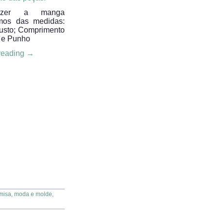
azer a manga
emos das medidas:
usto; Comprimento
 e Punho
reading
→
misa
,
moda e molde
,