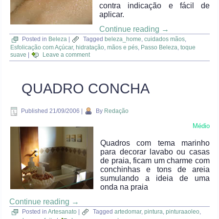
contra indicação e fácil de
aplicar.
Continue reading
→
Posted in
Beleza
|
Tagged
beleza_home
,
cuidados mãos
,
Esfolicação com Açúcar
,
hidratação
,
mãos e pés
,
Passo Beleza
,
toque
suave
|
Leave a comment
QUADRO CONCHA
Published
21/09/2006
|
By
Redação
Médio
Quadros com tema marinho
para decorar lavabo ou casas
de praia, ficam um charme com
conchinhas e tons de areia
sumulando a ideia de uma
onda na praia
Continue reading
→
Posted in
Artesanato
|
Tagged
artedomar
,
pintura
,
pinturaaoleo
,