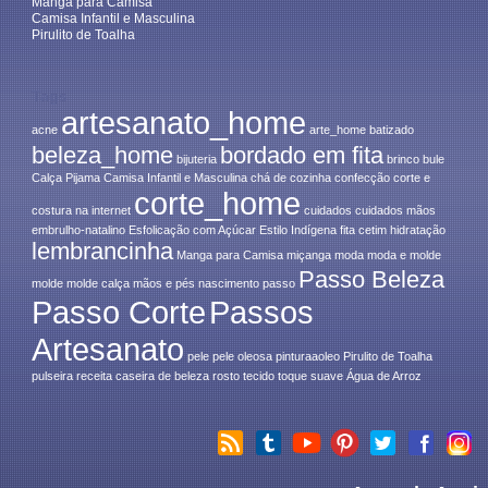
Manga para Camisa
Camisa Infantil e Masculina
Pirulito de Toalha
Tags
artesanato_home
acne
arte_home
batizado
beleza_home
bordado em fita
bijuteria
brinco
bule
Calça Pijama
Camisa Infantil e Masculina
chá de cozinha
confecção
corte e
corte_home
costura na internet
cuidados
cuidados mãos
embrulho-natalino
Esfolicação com Açúcar
Estilo Indígena
fita cetim
hidratação
lembrancinha
Manga para Camisa
miçanga
moda
moda e molde
Passo Beleza
molde
molde calça
mãos e pés
nascimento
passo
Passo Corte
Passos
Artesanato
pele
pele oleosa
pinturaaoleo
Pirulito de Toalha
pulseira
receita caseira de beleza
rosto
tecido
toque suave
Água de Arroz