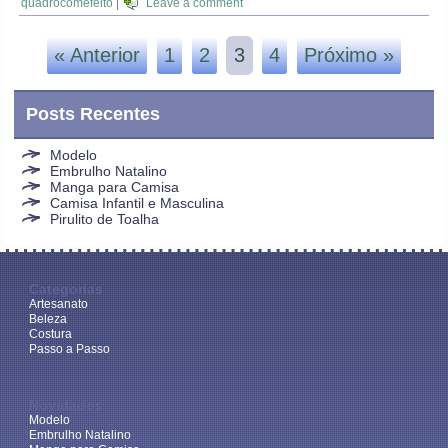
quadrocomefeito
|
Leave a comment
« Anterior
1
2
3
4
Próximo »
Posts Recentes
Modelo
Embrulho Natalino
Manga para Camisa
Camisa Infantil e Masculina
Pirulito de Toalha
Categorias
Artesanato
Beleza
Costura
Passo a Passo
Novidades
Modelo
Embrulho Natalino