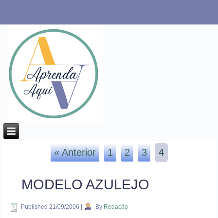
« Anterior
1
2
3
4
MODELO AZULEJO
Published
21/09/2006
|
By
Redação