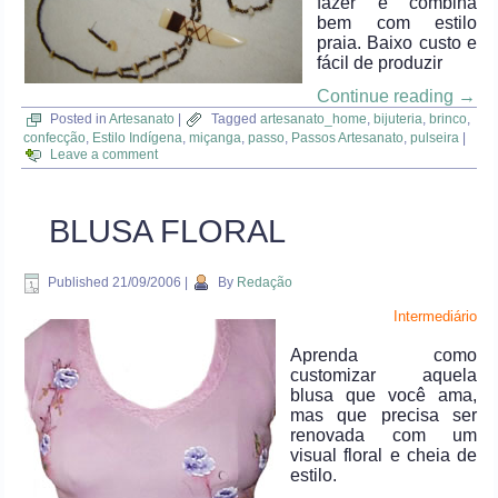
fazer e combina
bem com estilo
praia. Baixo custo e
fácil de produzir
Continue reading
→
Posted in
Artesanato
|
Tagged
artesanato_home
,
bijuteria
,
brinco
,
confecção
,
Estilo Indígena
,
miçanga
,
passo
,
Passos Artesanato
,
pulseira
|
Leave a comment
BLUSA FLORAL
Published
21/09/2006
|
By
Redação
Intermediário
Aprenda como
customizar aquela
blusa que você ama,
mas que precisa ser
renovada com um
visual floral e cheia de
estilo.