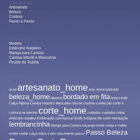
Categorias
Artesanato
Beleza
Costura
Passo a Passo
Novidades
Modelo
Embrulho Natalino
Manga para Camisa
Camisa Infantil e Masculina
Pirulito de Toalha
Tags
artesanato_home
acne
arte_home
batizado
beleza_home
bordado em fita
bijuteria
brinco
bule
Calça Pijama
Camisa Infantil e Masculina
chá de cozinha
confecção
corte e
corte_home
costura na internet
cuidados
cuidados mãos
embrulho-natalino
Esfolicação com Açúcar
Estilo Indígena
fita cetim
hidratação
lembrancinha
Manga para Camisa
miçanga
moda
moda e molde
Passo Beleza
molde
molde calça
mãos e pés
nascimento
passo