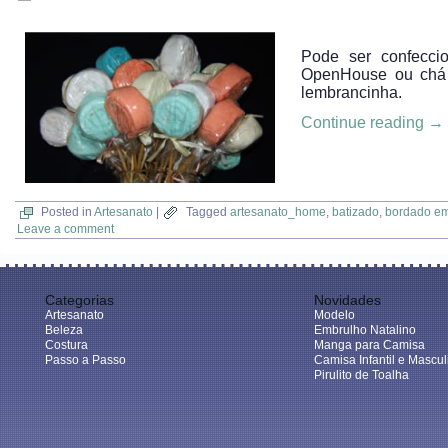
Pode ser confeccio
OpenHouse ou chá 
lembrancinha.
Continue reading
→
Posted in
Artesanato
|
Tagged
artesanato_home
,
batizado
,
bordado em 
Leave a comment
Categorias
Novidades
Artesanato
Modelo
Beleza
Embrulho Natalino
Costura
Manga para Camisa
Passo a Passo
Camisa Infantil e Mascul
Pirulito de Toalha