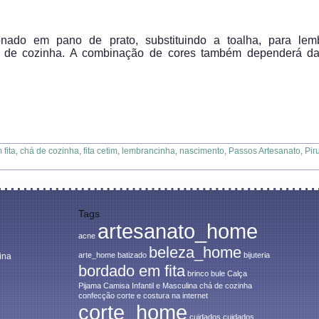
nado em pano de prato, substituindo a toalha, para lemb
de cozinha. A combinação de cores também dependerá da
fita
,
chá de cozinha
,
fita cetim
,
lembrancinha
,
nascimento
,
Passos Artesanato
,
Pir
Tags
artesanato_home
acne
beleza_home
arte_home
batizado
bijuteria
ina
bordado em fita
brinco
bule
Calça
Pijama
Camisa Infantil e Masculina
chá de cozinha
confecção
corte e costura na internet
corte_home
cuidados
cuidados