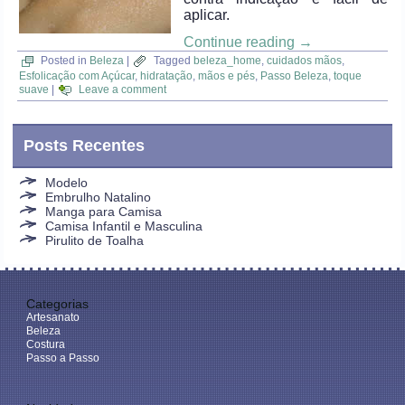
aplicar.
Continue reading
→
Posted in
Beleza
|
Tagged
beleza_home
,
cuidados mãos
,
Esfolicação com Açúcar
,
hidratação
,
mãos e pés
,
Passo Beleza
,
toque
suave
|
Leave a comment
Posts Recentes
Modelo
Embrulho Natalino
Manga para Camisa
Camisa Infantil e Masculina
Pirulito de Toalha
Categorias
Artesanato
Beleza
Costura
Passo a Passo