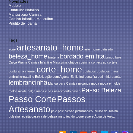
Novidades
Modelo
Embrulho Natalino
Manga para Camisa
Camisa Infantil e Masculina
Pirulito de Toalha
Tags
artesanato_home
acne
arte_home
batizado
beleza_home
bordado em fita
bijuteria
brinco
bule
Calça Pijama
Camisa Infantil e Masculina
chá de cozinha
confecção
corte e
corte_home
costura na internet
cuidados
cuidados mãos
embrulho-natalino
Esfolicação com Açúcar
Estilo Indígena
fita cetim
hidratação
lembrancinha
Manga para Camisa
miçanga
moda
moda e molde
Passo Beleza
molde
molde calça
mãos e pés
nascimento
passo
Passo Corte
Passos
Artesanato
pele
pele oleosa
pinturaaoleo
Pirulito de Toalha
pulseira
receita caseira de beleza
rosto
tecido
toque suave
Água de Arroz