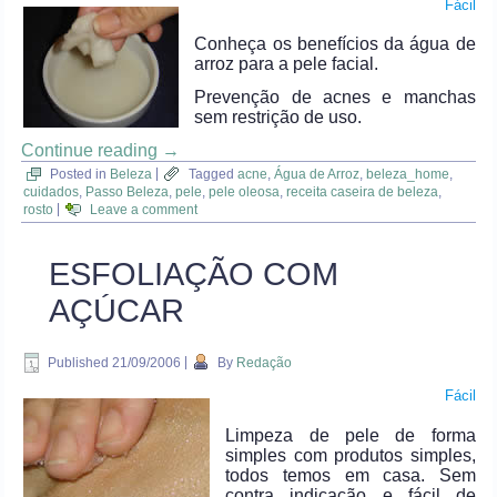
Fácil
Conheça os benefícios da água de
arroz para a pele facial.
Prevenção de acnes e manchas
sem restrição de uso.
Continue reading
→
Posted in
Beleza
|
Tagged
acne
,
Água de Arroz
,
beleza_home
,
cuidados
,
Passo Beleza
,
pele
,
pele oleosa
,
receita caseira de beleza
,
rosto
|
Leave a comment
ESFOLIAÇÃO COM
AÇÚCAR
Published
21/09/2006
|
By
Redação
Fácil
Limpeza de pele de forma
simples com produtos simples,
todos temos em casa. Sem
contra indicação e fácil de