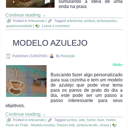
sumulando a ideia de uma
onda na praia
Continue reading
→
Posted in
Artesanato
|
Tagged
artedomar
,
pintura
,
pinturaaoleo
,
quadrocomefeito
|
Leave a comment
MODELO AZULEJO
Published
21/09/2006
|
By
Redação
Médio
Buscando fazer algo personalizado
para sua cozinha e tem um modelo
de azulejo que pode virar tema
para os panos de prato do dia a
dia, este pode ser um passo a
passo interessante para seus
objetivos.
Continue reading
→
Posted in
Artesanato
|
Tagged
acrilex
,
arte_home
,
bule
,
molde
,
Pano de Prato - Modelo Azulejo
,
Passos Arte
,
pintura tecido
,
xícara
|