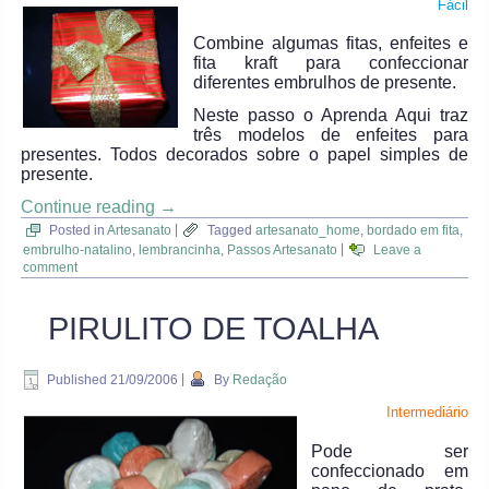
Fácil
Combine algumas fitas, enfeites e
fita kraft para confeccionar
diferentes embrulhos de presente.
Neste passo o Aprenda Aqui traz
três modelos de enfeites para
presentes. Todos decorados sobre o papel simples de
presente.
Continue reading
→
Posted in
Artesanato
|
Tagged
artesanato_home
,
bordado em fita
,
embrulho-natalino
,
lembrancinha
,
Passos Artesanato
|
Leave a
comment
PIRULITO DE TOALHA
Published
21/09/2006
|
By
Redação
Intermediário
Pode ser
confeccionado em