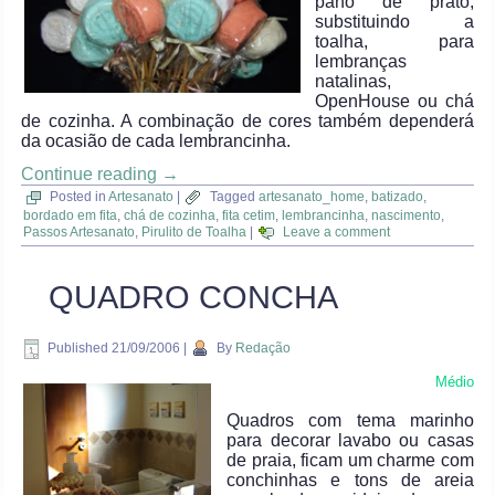
pano de prato,
substituindo a
toalha, para
lembranças
natalinas,
OpenHouse ou chá
de cozinha. A combinação de cores também dependerá
da ocasião de cada lembrancinha.
Continue reading
→
Posted in
Artesanato
|
Tagged
artesanato_home
,
batizado
,
bordado em fita
,
chá de cozinha
,
fita cetim
,
lembrancinha
,
nascimento
,
Passos Artesanato
,
Pirulito de Toalha
|
Leave a comment
QUADRO CONCHA
Published
21/09/2006
|
By
Redação
Médio
Quadros com tema marinho
para decorar lavabo ou casas
de praia, ficam um charme com
conchinhas e tons de areia