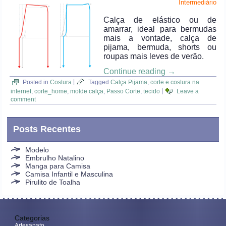
Intermediário
Calça de elástico ou de
amarrar, ideal para bermudas
mais a vontade, calça de
pijama, bermuda, shorts ou
roupas mais leves de verão.
Continue reading
→
Posted in
Costura
|
Tagged
Calça Pijama
,
corte e costura na
internet
,
corte_home
,
molde calça
,
Passo Corte
,
tecido
|
Leave a
comment
Posts Recentes
Modelo
Embrulho Natalino
Manga para Camisa
Camisa Infantil e Masculina
Pirulito de Toalha
Categorias
Artesanato