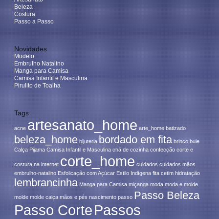
Beleza
Costura
Passo a Passo
Novidades
Modelo
Embrulho Natalino
Manga para Camisa
Camisa Infantil e Masculina
Pirulito de Toalha
Tags
artesanato_home
acne
arte_home
batizado
beleza_home
bordado em fita
bijuteria
brinco
bule
Calça Pijama
Camisa Infantil e Masculina
chá de cozinha
confecção
corte e
corte_home
costura na internet
cuidados
cuidados mãos
embrulho-natalino
Esfolicação com Açúcar
Estilo Indígena
fita cetim
hidratação
lembrancinha
Manga para Camisa
miçanga
moda
moda e molde
Passo Beleza
molde
molde calça
mãos e pés
nascimento
passo
Passo Corte
Passos