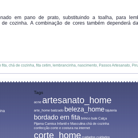
nado em pano de prato, substituindo a toalha, para lemb
de cozinha. A combinação de cores também dependerá da
fita
,
chá de cozinha
,
fita cetim
,
lembrancinha
,
nascimento
,
Passos Artesanato
,
Pir
Tags
artesanato_home
acne
beleza_home
arte_home
batizado
bijuteria
ina
bordado em fita
brinco
bule
Calça
Pijama
Camisa Infantil e Masculina
chá de cozinha
confecção
corte e costura na internet
corte_home
cuidados
cuidados