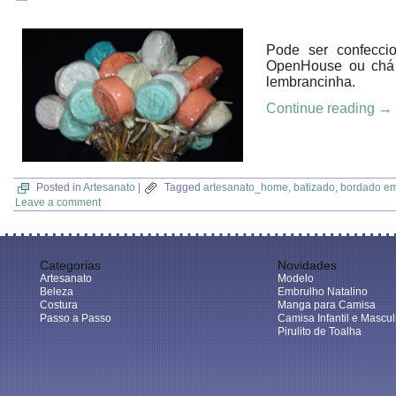
Pode ser confeccio
OpenHouse ou chá 
lembrancinha.
Continue reading
→
Posted in
Artesanato
|
Tagged
artesanato_home
,
batizado
,
bordado em 
Leave a comment
Categorias
Novidades
Artesanato
Modelo
Beleza
Embrulho Natalino
Costura
Manga para Camisa
Passo a Passo
Camisa Infantil e Mascul
Pirulito de Toalha