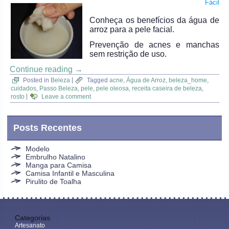
Fácil
Conheça os benefícios da água de
arroz para a pele facial.
Prevenção de acnes e manchas
sem restrição de uso.
Continue reading
→
Posted in
Beleza
|
Tagged
acne
,
Água de Arroz
,
beleza_home
,
cuidados
,
Passo Beleza
,
pele
,
pele oleosa
,
receita caseira de beleza
,
rosto
|
Leave a comment
Posts Recentes
Modelo
Embrulho Natalino
Manga para Camisa
Camisa Infantil e Masculina
Pirulito de Toalha
Categorias
Artesanato