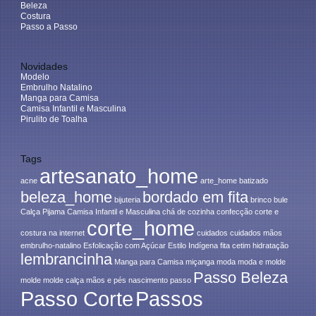
Beleza
Costura
Passo a Passo
Novidades
Modelo
Embrulho Natalino
Manga para Camisa
Camisa Infantil e Masculina
Pirulito de Toalha
Tags
artesanato_home
acne
arte_home
batizado
beleza_home
bordado em fita
bijuteria
brinco
bule
Calça Pijama
Camisa Infantil e Masculina
chá de cozinha
confecção
corte e
corte_home
costura na internet
cuidados
cuidados mãos
embrulho-natalino
Esfolicação com Açúcar
Estilo Indígena
fita cetim
hidratação
lembrancinha
Manga para Camisa
miçanga
moda
moda e molde
Passo Beleza
molde
molde calça
mãos e pés
nascimento
passo
Passo Corte
Passos