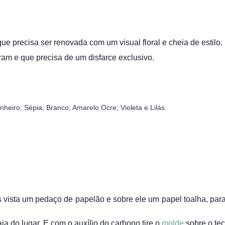
 precisa ser renovada com um visual floral e cheia de estilo.
am e que precisa de um disfarce exclusivo.
nheiro; Sépia; Branco; Amarelo Ocre; Violeta e Lilás.
as vista um pedaço de papelão e sobre ele um papel toalha, para
a do lugar. E com o auxílio do carbono tire o
molde
sobre o tec