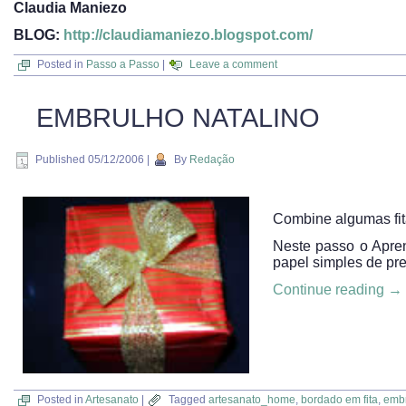
Claudia Maniezo
BLOG:
http://claudiamaniezo.blogspot.com/
Posted in
Passo a Passo
|
Leave a comment
EMBRULHO NATALINO
Published
05/12/2006
|
By
Redação
Combine algumas fita
Neste passo o Apren
papel simples de pre
Continue reading
→
Posted in
Artesanato
|
Tagged
artesanato_home
,
bordado em fita
,
embr