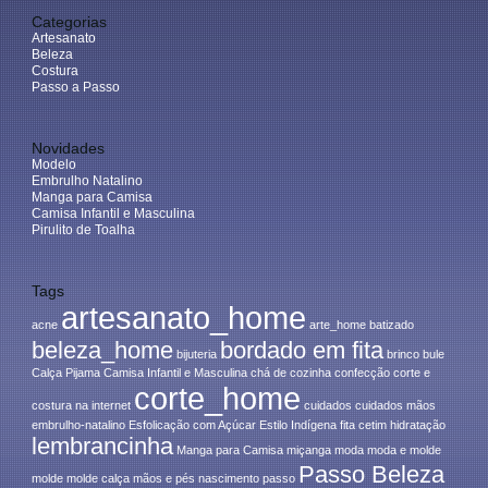
Categorias
Artesanato
Beleza
Costura
Passo a Passo
Novidades
Modelo
Embrulho Natalino
Manga para Camisa
Camisa Infantil e Masculina
Pirulito de Toalha
Tags
artesanato_home
acne
arte_home
batizado
beleza_home
bordado em fita
bijuteria
brinco
bule
Calça Pijama
Camisa Infantil e Masculina
chá de cozinha
confecção
corte e
corte_home
costura na internet
cuidados
cuidados mãos
embrulho-natalino
Esfolicação com Açúcar
Estilo Indígena
fita cetim
hidratação
lembrancinha
Manga para Camisa
miçanga
moda
moda e molde
Passo Beleza
molde
molde calça
mãos e pés
nascimento
passo