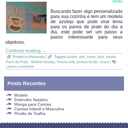
Médio
Buscando fazer algo personalizado
para sua cozinha e tem um modelo
de azulejo que pode virar tema
para os panos de prato do dia a
dia, este pode ser um passo a
passo interessante para seus
objetivos.
Continue reading
→
Posted in
Artesanato
|
Tagged
acrilex
,
arte_home
,
bule
,
molde
,
Pano de Prato - Modelo Azulejo
,
Passos Arte
,
pintura tecido
,
xícara
|
Leave a comment
Posts Recentes
Modelo
Embrulho Natalino
Manga para Camisa
Camisa Infantil e Masculina
Pirulito de Toalha