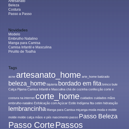
Artesanato
Beleza
Costura
Passo a Passo
Novidades
Modelo
Embrulho Natalino
Manga para Camisa
Camisa Infantil e Masculina
Pirulito de Toalha
Tags
artesanato_home
acne
arte_home
batizado
beleza_home
bordado em fita
bijuteria
brinco
bule
Calça Pijama
Camisa Infantil e Masculina
chá de cozinha
confecção
corte e
corte_home
costura na internet
cuidados
cuidados mãos
embrulho-natalino
Esfolicação com Açúcar
Estilo Indígena
fita cetim
hidratação
lembrancinha
Manga para Camisa
miçanga
moda
moda e molde
Passo Beleza
molde
molde calça
mãos e pés
nascimento
passo
Passo Corte
Passos