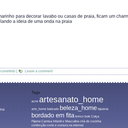
arinho para decorar lavabo ou casas de praia, ficam um cha
ulando a ideia de uma onda na praia
comefeito
|
Leave a comment
Tags
artesanato_home
acne
beleza_home
arte_home
batizado
bijuteria
ina
bordado em fita
brinco
bule
Calça
Pijama
Camisa Infantil e Masculina
chá de cozinha
confecção
corte e costura na internet