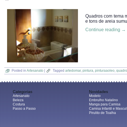
Quadros com tema m
e tons de areia sum
Continue reading
→
Posted in
Artesanato
|
Tagged
artedomar
,
pintura
,
pinturaaoleo
,
quadro
Categorias
Novidades
Artesanato
Modelo
Beleza
Embrulho Natalino
Costura
Manga para Camisa
Passo a Passo
Camisa Infantil e Mascul
Pirulito de Toalha