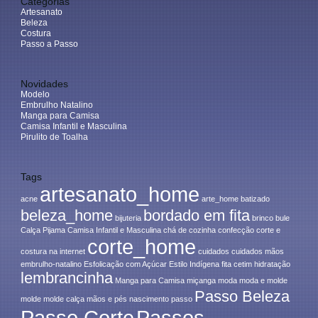
Categorias
Artesanato
Beleza
Costura
Passo a Passo
Novidades
Modelo
Embrulho Natalino
Manga para Camisa
Camisa Infantil e Masculina
Pirulito de Toalha
Tags
artesanato_home
acne
arte_home
batizado
beleza_home
bordado em fita
bijuteria
brinco
bule
Calça Pijama
Camisa Infantil e Masculina
chá de cozinha
confecção
corte e
corte_home
costura na internet
cuidados
cuidados mãos
embrulho-natalino
Esfolicação com Açúcar
Estilo Indígena
fita cetim
hidratação
lembrancinha
Manga para Camisa
miçanga
moda
moda e molde
Passo Beleza
molde
molde calça
mãos e pés
nascimento
passo
Passo Corte
Passos