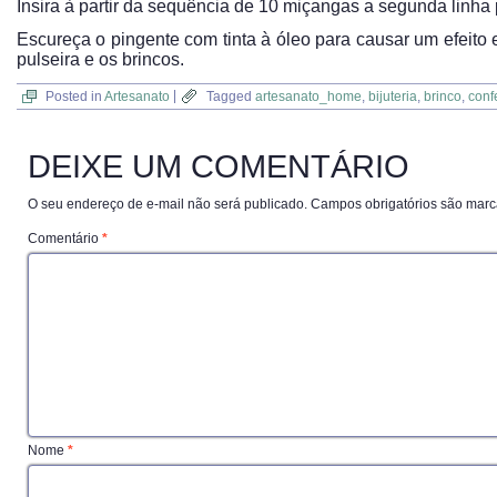
Insira à partir da sequência de 10 miçangas a segunda linha p
Escureça o pingente com tinta à óleo para causar um efeito
pulseira e os brincos.
Posted in
Artesanato
|
Tagged
artesanato_home
,
bijuteria
,
brinco
,
conf
DEIXE UM COMENTÁRIO
O seu endereço de e-mail não será publicado.
Campos obrigatórios são mar
Comentário
*
Nome
*