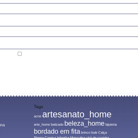
Tags
artesanato_home
acne
beleza_home
arte_home
batizado
bijuteria
ina
bordado em fita
brinco
bule
Calça
Pijama
Camisa Infantil e Masculina
chá de cozinha