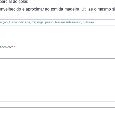
arcial do colar.
 envelhecido e aproximar ao tom da madeira. Utilize o mesmo s
ecção
,
Estilo Indígena
,
miçanga
,
passo
,
Passos Artesanato
,
pulseira
cados com
*