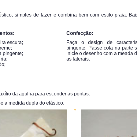
rústico, simples de fazer e combina bem com estilo praia. Bai
mentos:
Confecção:
ra escura;
Faça o design de caracterís
creme;
pingente. Passe cola na parte s
 pingente;
inicie o desenho com a meada 
ria;
as laterais.
do;
uxílio da agulha para esconder as pontas.
pela medida dupla do elástico.