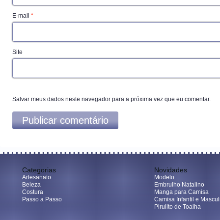
E-mail
*
Site
Salvar meus dados neste navegador para a próxima vez que eu comentar.
Categorias
Novidades
Artesanato
Modelo
Beleza
Embrulho Natalino
Costura
Manga para Camisa
Passo a Passo
Camisa Infantil e Mascul
Pirulito de Toalha