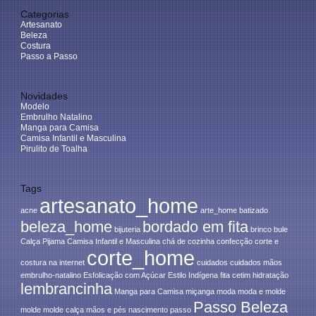
Categorias
Artesanato
Beleza
Costura
Passo a Passo
Novidades
Modelo
Embrulho Natalino
Manga para Camisa
Camisa Infantil e Masculina
Pirulito de Toalha
Tags
artesanato_home
acne
arte_home
batizado
beleza_home
bordado em fita
bijuteria
brinco
bule
Calça Pijama
Camisa Infantil e Masculina
chá de cozinha
confecção
corte e
corte_home
costura na internet
cuidados
cuidados mãos
embrulho-natalino
Esfolicação com Açúcar
Estilo Indígena
fita cetim
hidratação
lembrancinha
Manga para Camisa
miçanga
moda
moda e molde
Passo Beleza
molde
molde calça
mãos e pés
nascimento
passo