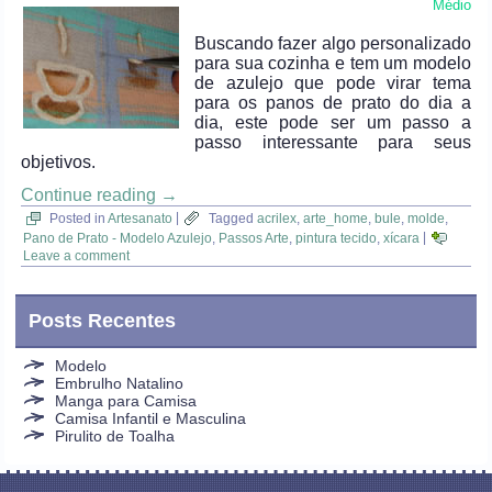
Médio
Buscando fazer algo personalizado
para sua cozinha e tem um modelo
de azulejo que pode virar tema
para os panos de prato do dia a
dia, este pode ser um passo a
passo interessante para seus
objetivos.
Continue reading
→
Posted in
Artesanato
|
Tagged
acrilex
,
arte_home
,
bule
,
molde
,
Pano de Prato - Modelo Azulejo
,
Passos Arte
,
pintura tecido
,
xícara
|
Leave a comment
Posts Recentes
Modelo
Embrulho Natalino
Manga para Camisa
Camisa Infantil e Masculina
Pirulito de Toalha