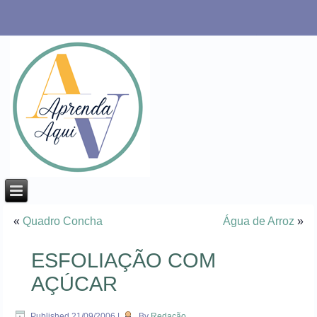
«
Quadro Concha
Água de Arroz
»
ESFOLIAÇÃO COM
AÇÚCAR
Published
21/09/2006
|
By
Redação