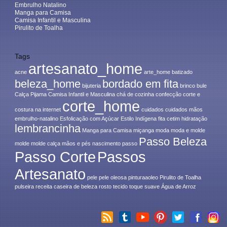
Embrulho Natalino
Manga para Camisa
Camisa Infantil e Masculina
Pirulito de Toalha
Tags
artesanato_home
acne
arte_home
batizado
beleza_home
bordado em fita
bijuteria
brinco
bule
Calça Pijama
Camisa Infantil e Masculina
chá de cozinha
confecção
corte e
corte_home
costura na internet
cuidados
cuidados mãos
embrulho-natalino
Esfolicação com Açúcar
Estilo Indígena
fita cetim
hidratação
lembrancinha
Manga para Camisa
miçanga
moda
moda e molde
Passo Beleza
molde
molde calça
mãos e pés
nascimento
passo
Passo Corte
Passos
Artesanato
pele
pele oleosa
pinturaaoleo
Pirulito de Toalha
pulseira
receita caseira de beleza
rosto
tecido
toque suave
Água de Arroz