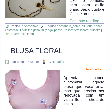
fazer e combina
bem com estilo
praia. Baixo custo e
fácil de produzir
Continue reading
→
Posted in
Artesanato
|
Tagged
artesanato_home
,
bijuteria
,
brinco
,
confecção
,
Estilo Indígena
,
miçanga
,
passo
,
Passos Artesanato
,
pulseira
|
Leave a comment
BLUSA FLORAL
Published
21/09/2006
|
By
Redação
Intermediário
Aprenda como
customizar aquela
blusa que você ama,
mas que precisa ser
renovada com um
visual floral e cheia de
estilo.