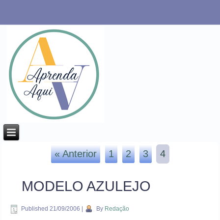
« Anterior
1
2
3
4
MODELO AZULEJO
Published
21/09/2006
|
By
Redação