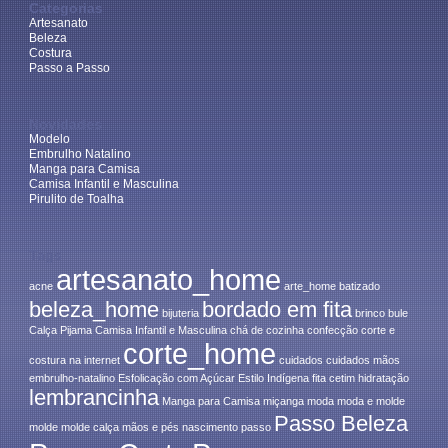
Categorias
Artesanato
Beleza
Costura
Passo a Passo
Novidades
Modelo
Embrulho Natalino
Manga para Camisa
Camisa Infantil e Masculina
Pirulito de Toalha
Tags
artesanato_home
acne
arte_home
batizado
beleza_home
bordado em fita
bijuteria
brinco
bule
Calça Pijama
Camisa Infantil e Masculina
chá de cozinha
confecção
corte e
corte_home
costura na internet
cuidados
cuidados mãos
embrulho-natalino
Esfolicação com Açúcar
Estilo Indígena
fita cetim
hidratação
lembrancinha
Manga para Camisa
miçanga
moda
moda e molde
Passo Beleza
molde
molde calça
mãos e pés
nascimento
passo